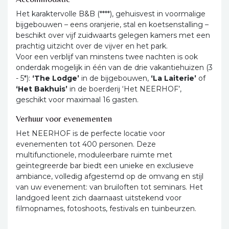
Het karaktervolle B&B (****), gehuisvest in voormalige
bijgebouwen – eens oranjerie, stal en koetsenstalling –
beschikt over vijf zuidwaarts gelegen kamers met een
prachtig uitzicht over de vijver en het park.
Voor een verblijf van minstens twee nachten is ook
onderdak mogelijk in één van de drie vakantiehuizen (3
- 5*):
‘The Lodge’
in de bijgebouwen,
‘La
Laiterie’
of
‘Het Bakhuis’
in de boerderij ‘Het NEERHOF’,
geschikt voor maximaal 16 gasten.
Verhuur voor evenementen
Het NEERHOF is de perfecte locatie voor
evenementen tot 400 personen. Deze
multifunctionele, moduleerbare ruimte met
geïntegreerde bar biedt een unieke en exclusieve
ambiance, volledig afgestemd op de omvang en stijl
van uw evenement: van bruiloften tot seminars. Het
landgoed leent zich daarnaast uitstekend voor
filmopnames, fotoshoots, festivals en tuinbeurzen.