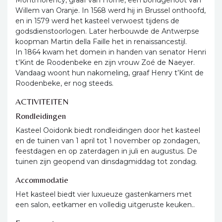
Montmorency, graaf van Horne, een bondgenoot van
Willem van Oranje. In 1568 werd hij in Brussel onthoofd,
en in 1579 werd het kasteel verwoest tijdens de
godsdienstoorlogen. Later herbouwde de Antwerpse
koopman Martin della Faille het in renaissancestijl.
In 1864 kwam het domein in handen van senator Henri
t’Kint de Roodenbeke en zijn vrouw Zoé de Naeyer.
Vandaag woont hun nakomeling, graaf Henry t’Kint de
Roodenbeke, er nog steeds.
ACTIVITEITEN
Rondleidingen
Kasteel Ooidonk biedt rondleidingen door het kasteel
en de tuinen van 1 april tot 1 november op zondagen,
feestdagen en op zaterdagen in juli en augustus. De
tuinen zijn geopend van dinsdagmiddag tot zondag.
Accommodatie
Het kasteel biedt vier luxueuze gastenkamers met
een salon, eetkamer en volledig uitgeruste keuken..