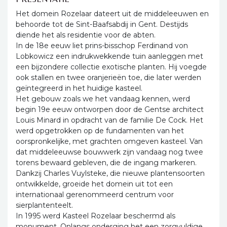
Het domein Rozelaar dateert uit de middeleeuwen en
behoorde tot de Sint-Baafsabdij in Gent. Destijds
diende het als residentie voor de abten.
In de 18e eeuw liet prins-bisschop Ferdinand von
Lobkowicz een indrukwekkende tuin aanleggen met
een bijzondere collectie exotische planten. Hij voegde
ook stallen en twee oranjerieën toe, die later werden
geïntegreerd in het huidige kasteel.
Het gebouw zoals we het vandaag kennen, werd
begin 19e eeuw ontworpen door de Gentse architect
Louis Minard in opdracht van de familie De Cock. Het
werd opgetrokken op de fundamenten van het
oorspronkelijke, met grachten omgeven kasteel. Van
dat middeleeuwse bouwwerk zijn vandaag nog twee
torens bewaard gebleven, die de ingang markeren.
Dankzij Charles Vuylsteke, die nieuwe plantensoorten
ontwikkelde, groeide het domein uit tot een
internationaal gerenommeerd centrum voor
sierplantenteelt.
In 1995 werd Kasteel Rozelaar beschermd als
monument. Onlangs onderging het een zorgvuldige