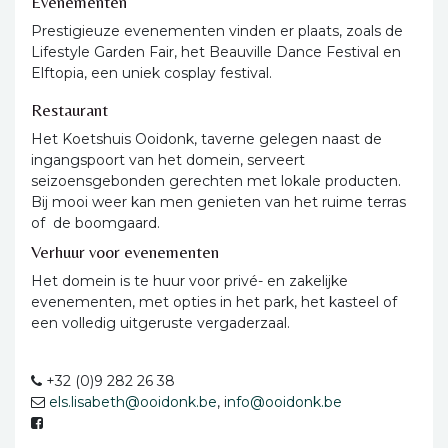
Evenementen
Prestigieuze evenementen vinden er plaats, zoals de
Lifestyle Garden Fair, het Beauville Dance Festival en
Elftopia, een uniek cosplay festival.
Restaurant
Het Koetshuis Ooidonk, taverne gelegen naast de
ingangspoort van het domein, serveert
seizoensgebonden gerechten met lokale producten.
Bij mooi weer kan men genieten van het ruime terras
of de boomgaard.
Verhuur voor evenementen
Het domein is te huur voor privé- en zakelijke
evenementen, met opties in het park, het kasteel of
een volledig uitgeruste vergaderzaal.
+32 (0)9 282 26 38
els.lisabeth@ooidonk.be
, i
nfo@ooidonk.be