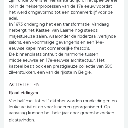
zijn ronde torens en vierkante donjon. Het speelde een
rol in de heksenprocessen van de 17e eeuw voordat
het werd omgevormd tot een zomerverblijf voor de
adel.
In 1673 onderging het een transformatie. Vandaag
herbergt het Kasteel van Laarne nog steeds
majestueuze zalen, waaronder de ridderzaal, verfijnde
salons, een voormalige gevangenis en een 14e-
eeuwse kapel met opmerkelijke fresco’s.
De binnenplaats onthult de harmonie tussen
middeleeuwse en 17e-eeuwse architectuur. Het
kasteel bezit ook een prestigieuze collectie van 500
zilverstukken, een van de rijkste in België.
ACTIVITEITEN
Rondleidingen
Van half mei tot half oktober worden rondleidingen en
leuke activiteiten voor kinderen georganiseerd. Op
aanvraag kunnen het hele jaar door groepsbezoeken
plaatsvinden.