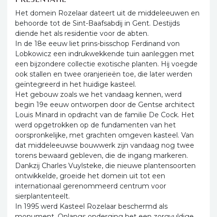
Het domein Rozelaar dateert uit de middeleeuwen en
behoorde tot de Sint-Baafsabdij in Gent. Destijds
diende het als residentie voor de abten.
In de 18e eeuw liet prins-bisschop Ferdinand von
Lobkowicz een indrukwekkende tuin aanleggen met
een bijzondere collectie exotische planten. Hij voegde
ook stallen en twee oranjerieën toe, die later werden
geïntegreerd in het huidige kasteel.
Het gebouw zoals we het vandaag kennen, werd
begin 19e eeuw ontworpen door de Gentse architect
Louis Minard in opdracht van de familie De Cock. Het
werd opgetrokken op de fundamenten van het
oorspronkelijke, met grachten omgeven kasteel. Van
dat middeleeuwse bouwwerk zijn vandaag nog twee
torens bewaard gebleven, die de ingang markeren.
Dankzij Charles Vuylsteke, die nieuwe plantensoorten
ontwikkelde, groeide het domein uit tot een
internationaal gerenommeerd centrum voor
sierplantenteelt.
In 1995 werd Kasteel Rozelaar beschermd als
monument. Onlangs onderging het een zorgvuldige