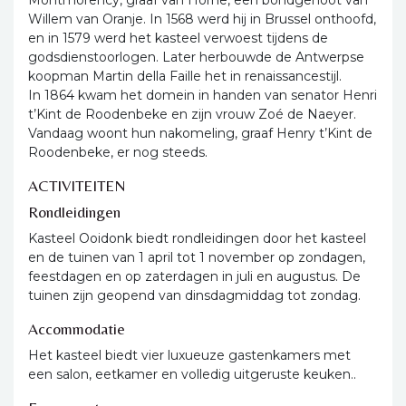
Montmorency, graaf van Horne, een bondgenoot van
Willem van Oranje. In 1568 werd hij in Brussel onthoofd,
en in 1579 werd het kasteel verwoest tijdens de
godsdienstoorlogen. Later herbouwde de Antwerpse
koopman Martin della Faille het in renaissancestijl.
In 1864 kwam het domein in handen van senator Henri
t’Kint de Roodenbeke en zijn vrouw Zoé de Naeyer.
Vandaag woont hun nakomeling, graaf Henry t’Kint de
Roodenbeke, er nog steeds.
ACTIVITEITEN
Rondleidingen
Kasteel Ooidonk biedt rondleidingen door het kasteel
en de tuinen van 1 april tot 1 november op zondagen,
feestdagen en op zaterdagen in juli en augustus. De
tuinen zijn geopend van dinsdagmiddag tot zondag.
Accommodatie
Het kasteel biedt vier luxueuze gastenkamers met
een salon, eetkamer en volledig uitgeruste keuken..