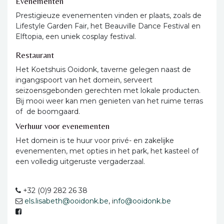
Evenementen
Prestigieuze evenementen vinden er plaats, zoals de
Lifestyle Garden Fair, het Beauville Dance Festival en
Elftopia, een uniek cosplay festival.
Restaurant
Het Koetshuis Ooidonk, taverne gelegen naast de
ingangspoort van het domein, serveert
seizoensgebonden gerechten met lokale producten.
Bij mooi weer kan men genieten van het ruime terras
of de boomgaard.
Verhuur voor evenementen
Het domein is te huur voor privé- en zakelijke
evenementen, met opties in het park, het kasteel of
een volledig uitgeruste vergaderzaal.
+32 (0)9 282 26 38
els.lisabeth@ooidonk.be
, i
nfo@ooidonk.be