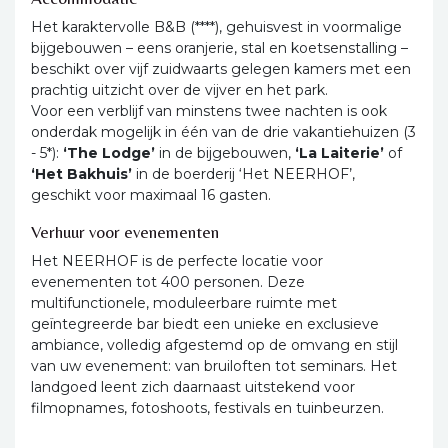
Het karaktervolle B&B (****), gehuisvest in voormalige
bijgebouwen – eens oranjerie, stal en koetsenstalling –
beschikt over vijf zuidwaarts gelegen kamers met een
prachtig uitzicht over de vijver en het park.
Voor een verblijf van minstens twee nachten is ook
onderdak mogelijk in één van de drie vakantiehuizen (3
- 5*):
‘The Lodge’
in de bijgebouwen,
‘La
Laiterie’
of
‘Het Bakhuis’
in de boerderij ‘Het NEERHOF’,
geschikt voor maximaal 16 gasten.
Verhuur voor evenementen
Het NEERHOF is de perfecte locatie voor
evenementen tot 400 personen. Deze
multifunctionele, moduleerbare ruimte met
geïntegreerde bar biedt een unieke en exclusieve
ambiance, volledig afgestemd op de omvang en stijl
van uw evenement: van bruiloften tot seminars. Het
landgoed leent zich daarnaast uitstekend voor
filmopnames, fotoshoots, festivals en tuinbeurzen.