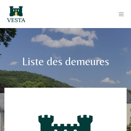
Se rendre au contenu
Liste des demeures