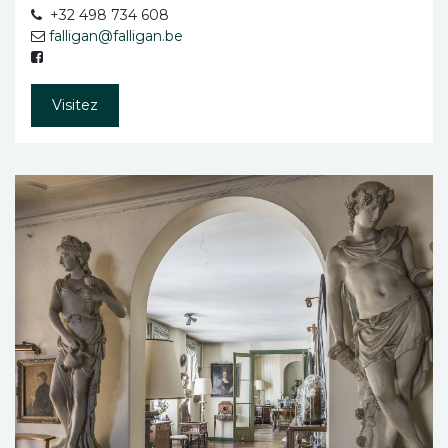
+32 498 734 608
falligan@falligan.be
Visitez