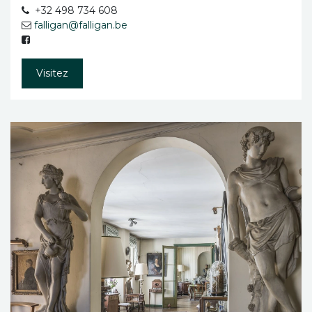
+32 498 734 608
falligan@falligan.be
Visitez