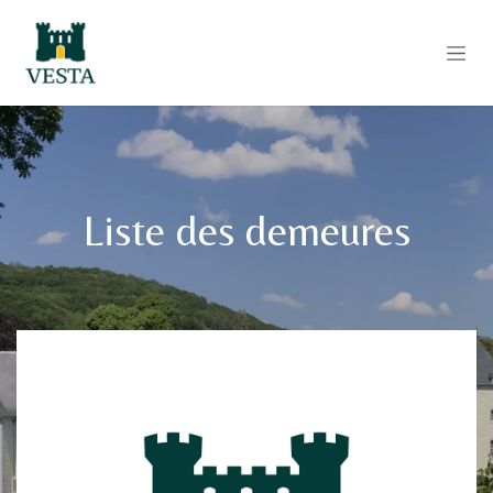
Se rendre au contenu
Liste des demeures