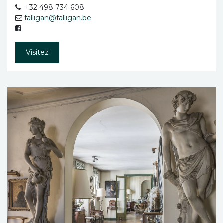
+32 498 734 608
falligan@falligan.be
Visitez