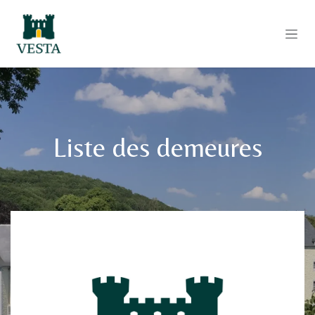
Se rendre au contenu
Liste des demeures