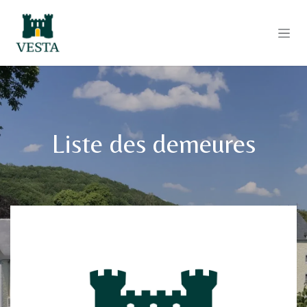
Se rendre au contenu
Liste des demeures