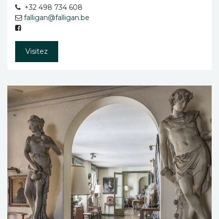
+32 498 734 608
falligan@falligan.be
Visitez