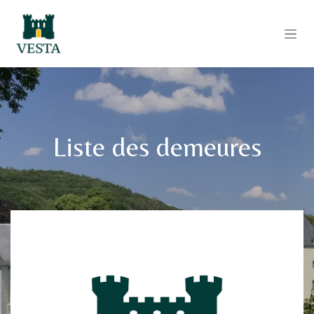
Se rendre au contenu
Liste des demeures