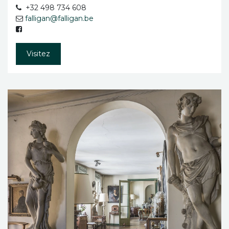
+32 498 734 608
falligan@falligan.be
Visitez