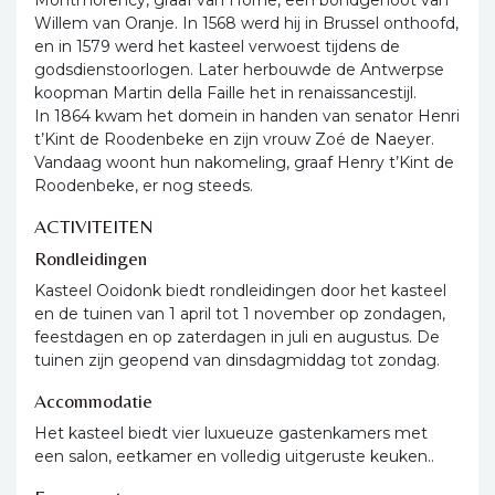
Montmorency, graaf van Horne, een bondgenoot van
Willem van Oranje. In 1568 werd hij in Brussel onthoofd,
en in 1579 werd het kasteel verwoest tijdens de
godsdienstoorlogen. Later herbouwde de Antwerpse
koopman Martin della Faille het in renaissancestijl.
In 1864 kwam het domein in handen van senator Henri
t’Kint de Roodenbeke en zijn vrouw Zoé de Naeyer.
Vandaag woont hun nakomeling, graaf Henry t’Kint de
Roodenbeke, er nog steeds.
ACTIVITEITEN
Rondleidingen
Kasteel Ooidonk biedt rondleidingen door het kasteel
en de tuinen van 1 april tot 1 november op zondagen,
feestdagen en op zaterdagen in juli en augustus. De
tuinen zijn geopend van dinsdagmiddag tot zondag.
Accommodatie
Het kasteel biedt vier luxueuze gastenkamers met
een salon, eetkamer en volledig uitgeruste keuken..