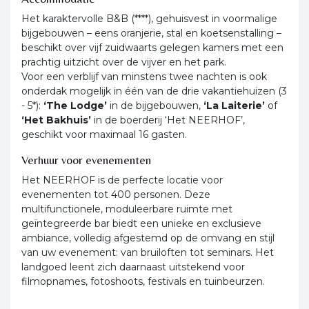
Het karaktervolle B&B (****), gehuisvest in voormalige
bijgebouwen – eens oranjerie, stal en koetsenstalling –
beschikt over vijf zuidwaarts gelegen kamers met een
prachtig uitzicht over de vijver en het park.
Voor een verblijf van minstens twee nachten is ook
onderdak mogelijk in één van de drie vakantiehuizen (3
- 5*):
‘The Lodge’
in de bijgebouwen,
‘La
Laiterie’
of
‘Het Bakhuis’
in de boerderij ‘Het NEERHOF’,
geschikt voor maximaal 16 gasten.
Verhuur voor evenementen
Het NEERHOF is de perfecte locatie voor
evenementen tot 400 personen. Deze
multifunctionele, moduleerbare ruimte met
geïntegreerde bar biedt een unieke en exclusieve
ambiance, volledig afgestemd op de omvang en stijl
van uw evenement: van bruiloften tot seminars. Het
landgoed leent zich daarnaast uitstekend voor
filmopnames, fotoshoots, festivals en tuinbeurzen.