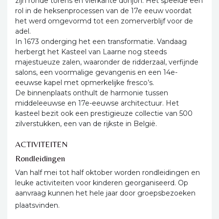
zijn ronde torens en vierkante donjon. Het speelde een
rol in de heksenprocessen van de 17e eeuw voordat
het werd omgevormd tot een zomerverblijf voor de
adel.
In 1673 onderging het een transformatie. Vandaag
herbergt het Kasteel van Laarne nog steeds
majestueuze zalen, waaronder de ridderzaal, verfijnde
salons, een voormalige gevangenis en een 14e-
eeuwse kapel met opmerkelijke fresco’s.
De binnenplaats onthult de harmonie tussen
middeleeuwse en 17e-eeuwse architectuur. Het
kasteel bezit ook een prestigieuze collectie van 500
zilverstukken, een van de rijkste in België.
ACTIVITEITEN
Rondleidingen
Van half mei tot half oktober worden rondleidingen en
leuke activiteiten voor kinderen georganiseerd. Op
aanvraag kunnen het hele jaar door groepsbezoeken
plaatsvinden.