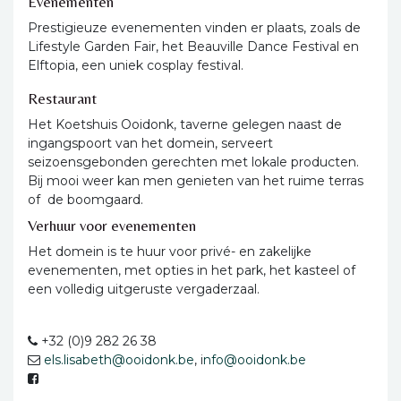
Evenementen
Prestigieuze evenementen vinden er plaats, zoals de
Lifestyle Garden Fair, het Beauville Dance Festival en
Elftopia, een uniek cosplay festival.
Restaurant
Het Koetshuis Ooidonk, taverne gelegen naast de
ingangspoort van het domein, serveert
seizoensgebonden gerechten met lokale producten.
Bij mooi weer kan men genieten van het ruime terras
of de boomgaard.
Verhuur voor evenementen
Het domein is te huur voor privé- en zakelijke
evenementen, met opties in het park, het kasteel of
een volledig uitgeruste vergaderzaal.
+32 (0)9 282 26 38
els.lisabeth@ooidonk.be
, i
nfo@ooidonk.be