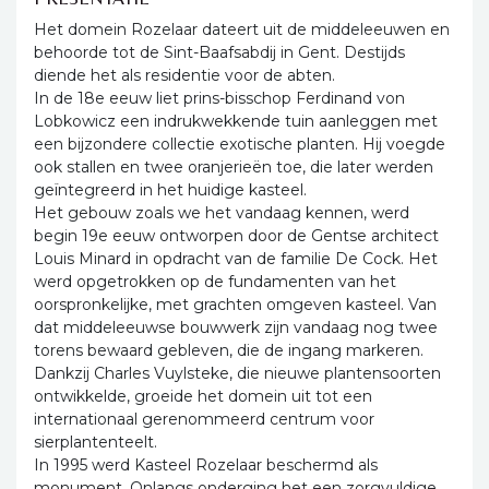
Het domein Rozelaar dateert uit de middeleeuwen en
behoorde tot de Sint-Baafsabdij in Gent. Destijds
diende het als residentie voor de abten.
In de 18e eeuw liet prins-bisschop Ferdinand von
Lobkowicz een indrukwekkende tuin aanleggen met
een bijzondere collectie exotische planten. Hij voegde
ook stallen en twee oranjerieën toe, die later werden
geïntegreerd in het huidige kasteel.
Het gebouw zoals we het vandaag kennen, werd
begin 19e eeuw ontworpen door de Gentse architect
Louis Minard in opdracht van de familie De Cock. Het
werd opgetrokken op de fundamenten van het
oorspronkelijke, met grachten omgeven kasteel. Van
dat middeleeuwse bouwwerk zijn vandaag nog twee
torens bewaard gebleven, die de ingang markeren.
Dankzij Charles Vuylsteke, die nieuwe plantensoorten
ontwikkelde, groeide het domein uit tot een
internationaal gerenommeerd centrum voor
sierplantenteelt.
In 1995 werd Kasteel Rozelaar beschermd als
monument. Onlangs onderging het een zorgvuldige