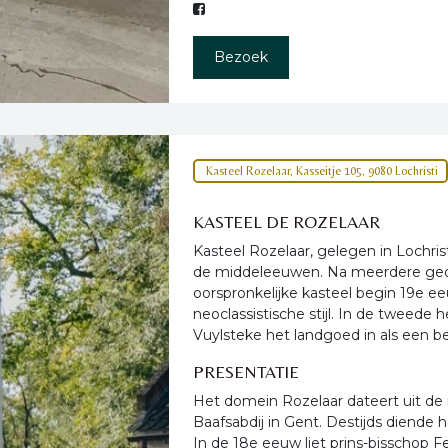
Bezoek
Kasteel Rozelaar, Kasseitje 105, 9080 Lochristi
KASTEEL DE ROZELAAR
Kasteel Rozelaar, gelegen in Lochris
de middeleeuwen. Na meerdere gede
oorspronkelijke kasteel begin 19e 
neoclassistische stijl. In de tweede 
Vuylsteke het landgoed in als een b
PRESENTATIE
Het domein Rozelaar dateert uit de
Baafsabdij in Gent. Destijds diende h
In de 18e eeuw liet prins-bisschop 