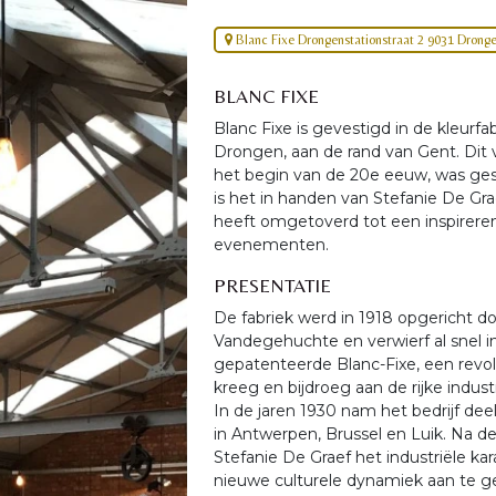
Blanc Fixe Drongenstationstraat 2 9031 Drong
BLANC FIXE
Blanc Fixe is gevestigd in de kleurfab
Drongen, aan de rand van Gent. Dit v
het begin van de 20e eeuw, was ges
is het in handen van Stefanie De Grae
heeft omgetoverd tot een inspirerend
evenementen.
PRESENTATIE
De fabriek werd in 1918 opgericht doo
Vandegehuchte en verwierf al snel i
gepatenteerde Blanc-Fixe, een revol
kreeg en bijdroeg aan de rijke indust
In de jaren 1930 nam het bedrijf dee
in Antwerpen, Brussel en Luik. Na d
Stefanie De Graef het industriële ka
nieuwe culturele dynamiek aan te g