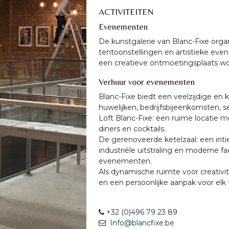
ACTIVITEITEN
Evenementen
De kunstgalerie van Blanc-Fixe organ
tentoonstellingen en artistieke eve
een creatieve ontmoetingsplaats wo
Verhuur voor evenementen
Blanc-Fixe biedt een veelzijdige en k
huwelijken, bedrijfsbijeenkomsten, s
Loft Blanc-Fixe: een ruime locatie m
diners en cocktails.
De gerenoveerde ketelzaal: een int
industriële uitstraling en moderne fa
evenementen.
Als dynamische ruimte voor creativi
en een persoonlijke aanpak voor el
+32 (0)496 79 23 89
Info@blancfixe.be