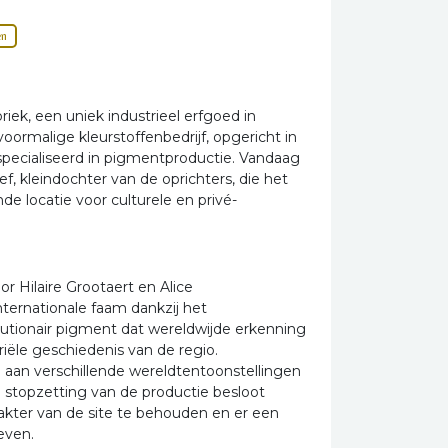
en
riek, een uniek industrieel erfgoed in
oormalige kleurstoffenbedrijf, opgericht in
pecialiseerd in pigmentproductie. Vandaag
f, kleindochter van de oprichters, die het
e locatie voor culturele en privé-
r Hilaire Grootaert en Alice
nternationale faam dankzij het
utionair pigment dat wereldwijde erkenning
riële geschiedenis van de regio.
l aan verschillende wereldtentoonstellingen
e stopzetting van de productie besloot
rakter van de site te behouden en er een
even.