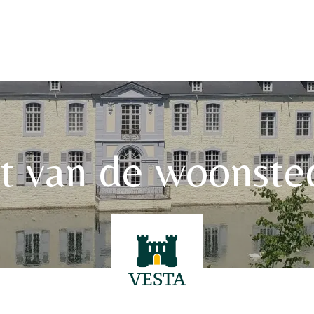
a huizen
Vestalia 2026
Historische Woonsteden vzw
st van de woonst